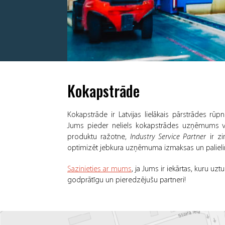
Kokapstrāde
Kokapstrāde ir Latvijas lielākais pārstrādes rūp
Jums pieder neliels kokapstrādes uzņēmums va
produktu ražotne,
Industry Service Partner
ir zi
optimizēt jebkura uzņēmuma izmaksas un palielin
Sazinieties ar mums
, ja Jums ir iekārtas, kuru uzt
godprātīgu un pieredzējušu partneri!