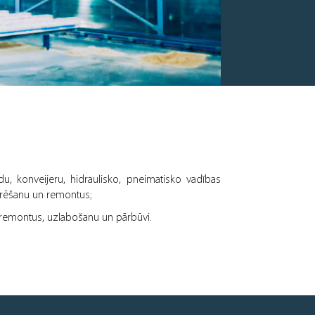
du, konveijeru, hidraulisko, pneimatisko vadības
urēšanu un remontus;
 remontus, uzlabošanu un pārbūvi.