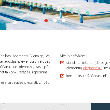
niecības segments. Vienalga, vai
Mēs piedāvājam:
i augstas pievienotās vērtības
standarta iekārtu (darbagal
nāšanas un pieredze, kas spēs
elementu)
diagnostiku
, uzt
āt tā konkurētspēju ilgtermiņā.
kompleksu ražošanas līniju
urēšanai vēlaties piesaistīt zinošu,